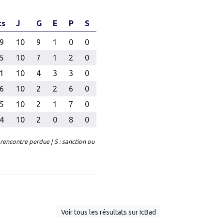
ts
J
G
E
P
S
9
10
9
1
0
0
5
10
7
1
2
0
1
10
4
3
3
0
6
10
2
2
6
0
5
10
2
1
7
0
4
10
2
0
8
0
: rencontre perdue | S : sanction ou
Voir tous les résultats sur IcBad